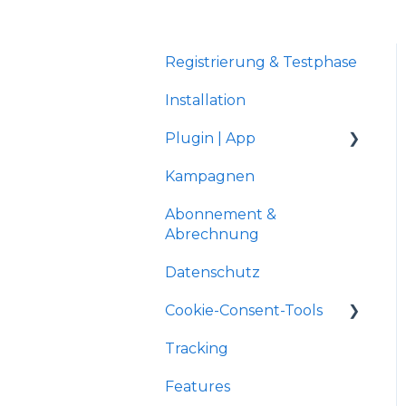
Registrierung & Testphase
Installation
Plugin | App
Kampagnen
Shopware 5
Abonnement &
Gambio Shop
Abrechnung
JTL-Shop 4
Datenschutz
Shopify
Cookie-Consent-Tools
xt:Commerce
Tracking
Shopware 5
Features
OXID