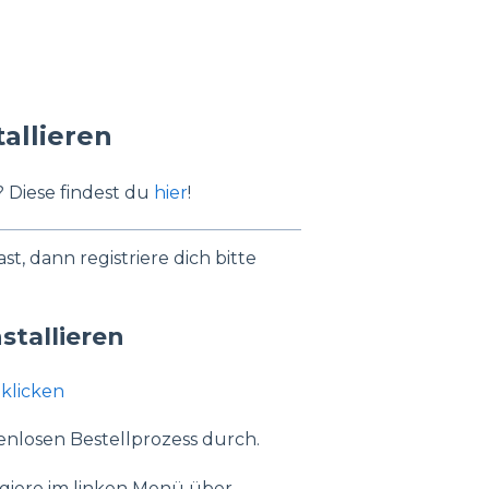
allieren
? Diese findest du
hier
!
, dann registriere dich bitte
stallieren
 klicken
enlosen Bestellprozess durch.
igiere im linken Menü über