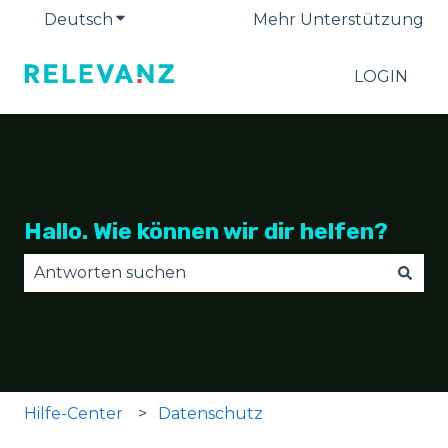
Deutsch
Untermenü für Übersetzungen anzeige
Mehr Unterstützung
LOGIN
Hallo. Wie können wir dir helfen?
Es gibt keine Vorschläge, da das Suchfeld leer is
Hilfe-Center
Datenschutz