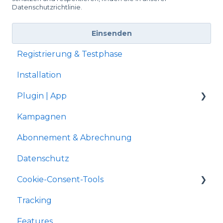
Datenschutzrichtlinie.
Registrierung & Testphase
Installation
Plugin | App
Kampagnen
Shopware 5
Abonnement & Abrechnung
Gambio Shop
Datenschutz
JTL-Shop 4
Cookie-Consent-Tools
Shopify
Tracking
xt:Commerce
Shopware 5
Features
OXID