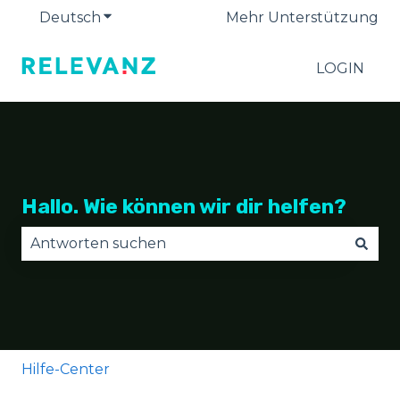
Deutsch
Untermenü für Übersetzungen anzeige
Mehr Unterstützung
LOGIN
Hallo. Wie können wir dir helfen?
Es gibt keine Vorschläge, da das Suchfeld leer is
Hilfe-Center