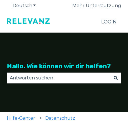
Deutsch
Untermenü für Übersetzungen anzeige
Mehr Unterstützung
LOGIN
Hallo. Wie können wir dir helfen?
Es gibt keine Vorschläge, da das Suchfeld leer is
Hilfe-Center
Datenschutz