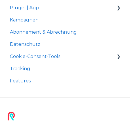
Plugin | App
Kampagnen
Shopware 5
Abonnement & Abrechnung
Gambio Shop
Datenschutz
JTL-Shop 4
Cookie-Consent-Tools
Shopify
Tracking
xt:Commerce
Shopware 5
Features
OXID
JTL-Shop
Wordpress
Shopware 6 App
Shopware 6 Plugin