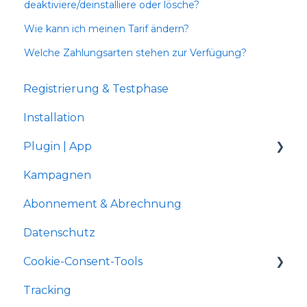
deaktiviere/deinstalliere oder lösche?
Wie kann ich meinen Tarif ändern?
Welche Zahlungsarten stehen zur Verfügung?
Registrierung & Testphase
Installation
Plugin | App
Kampagnen
Shopware 5
Abonnement & Abrechnung
Gambio Shop
Datenschutz
JTL-Shop 4
Cookie-Consent-Tools
Shopify
Tracking
xt:Commerce
Shopware 5