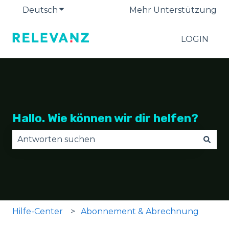
Deutsch
Untermenü für Übersetzungen anzeige
Mehr Unterstützung
LOGIN
Hallo. Wie können wir dir helfen?
Es gibt keine Vorschläge, da das Suchfeld leer is
Hilfe-Center
Abonnement & Abrechnung