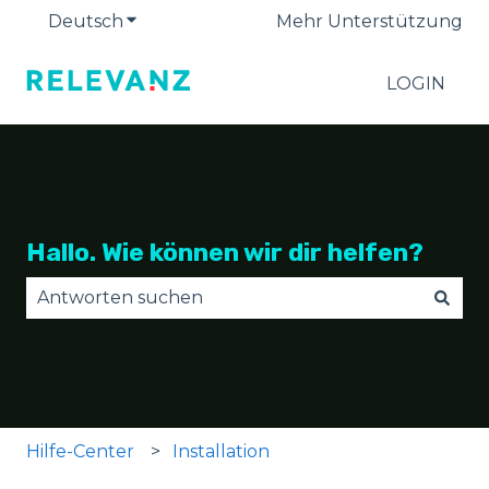
Deutsch
Untermenü für Übersetzungen anzeige
Mehr Unterstützung
LOGIN
Hallo. Wie können wir dir helfen?
Es gibt keine Vorschläge, da das Suchfeld leer is
Hilfe-Center
Installation