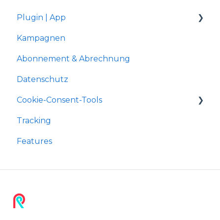
Plugin | App
Kampagnen
Shopware 5
Abonnement & Abrechnung
Gambio Shop
Datenschutz
JTL-Shop 4
Cookie-Consent-Tools
Shopify
Tracking
xt:Commerce
Shopware 5
Features
OXID
JTL-Shop
Wordpress
Shopware 6 App