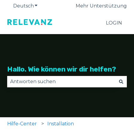
Deutsch
Untermenü für Übersetzungen anzeige
Mehr Unterstützung
LOGIN
Hallo. Wie können wir dir helfen?
Es gibt keine Vorschläge, da das Suchfeld leer is
Hilfe-Center
Installation