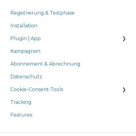
Registrierung & Testphase
Installation
Plugin | App
Kampagnen
Shopware 5
Abonnement & Abrechnung
Gambio Shop
Datenschutz
JTL-Shop 4
Cookie-Consent-Tools
Shopify
Tracking
xt:Commerce
Shopware 5
Features
OXID
JTL-Shop