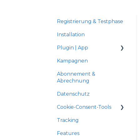
Registrierung & Testphase
Installation
Plugin | App
Kampagnen
Shopware 5
Abonnement &
Gambio Shop
Abrechnung
JTL-Shop 4
Datenschutz
Shopify
Cookie-Consent-Tools
xt:Commerce
Tracking
Shopware 5
Features
OXID