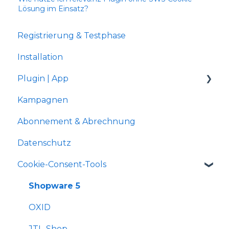
Lösung im Einsatz?
Registrierung & Testphase
Installation
Plugin | App
Kampagnen
Shopware 5
Abonnement & Abrechnung
Gambio Shop
Datenschutz
JTL-Shop 4
Cookie-Consent-Tools
Shopify
xt:Commerce
Shopware 5
OXID
JTL-Shop