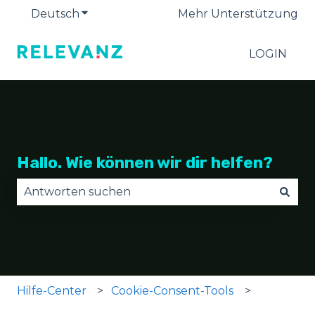
Deutsch
Untermenü für Übersetzungen anzeige
Mehr Unterstützung
LOGIN
Hallo. Wie können wir dir helfen?
Es gibt keine Vorschläge, da das Suchfeld leer is
Hilfe-Center
Cookie-Consent-Tools